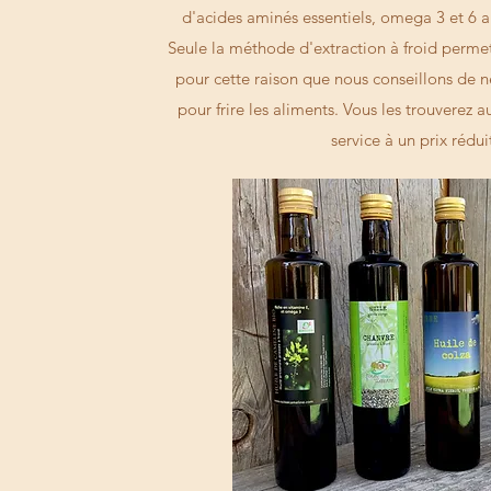
d'acides aminés essentiels, omega 3 et 6 a
Seule la méthode d'extraction à froid permet 
pour cette raison que nous conseillons de ne
pour frire les aliments. Vous les trouverez au
service à un prix rédui