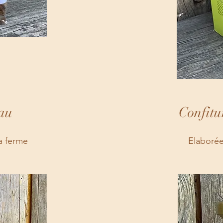
au
Confitu
la ferme
Elaborée