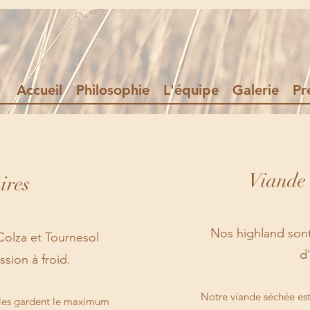
Accueil
Philosophie
L'équipe
Galerie
Pr
Viande
ires
Nos highland sont
Colza et Tournesol
d
ssion à froid.
Notre viande séchée est
iles gardent le maximum